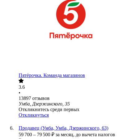
Пятёрочка. Команда магазинов
3.6
•
13897
отзывов
Умба, Дзержинского, 35
Откликнитесь среди первых
Откликнуться
Продавец (Умба, Умба, Дзержинского, 63)
59 700
–
79 500
₽
за месяц,
до вычета налогов